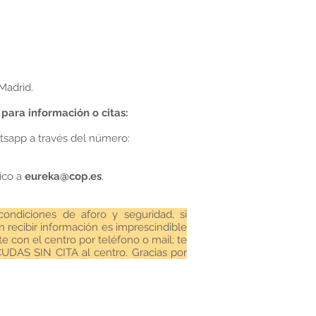
 Madrid.
para información o citas:
tsapp a través del número:
ico a
eureka@cop.es
.
ondiciones de aforo y seguridad, si
n recibir información es imprescindible
e con el centro por teléfono o mail; te
DAS SIN CITA al centro. Gracias por