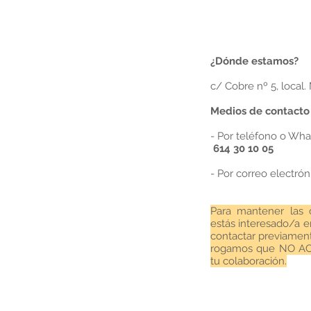
¿Dónde estamos?
c/ Cobre nº 5, local.
Medios de contacto 
- Por teléfono o Wha
614 30 10 05
- Por
correo electrón
Para mantener las c
estás interesado/a e
contactar previament
rogamos que NO ACU
tu colaboración.